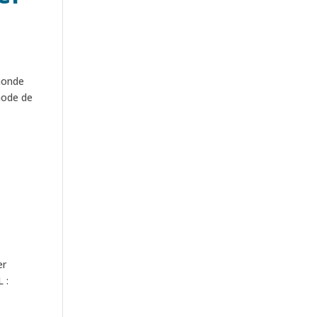
 monde
thode de
er
 :