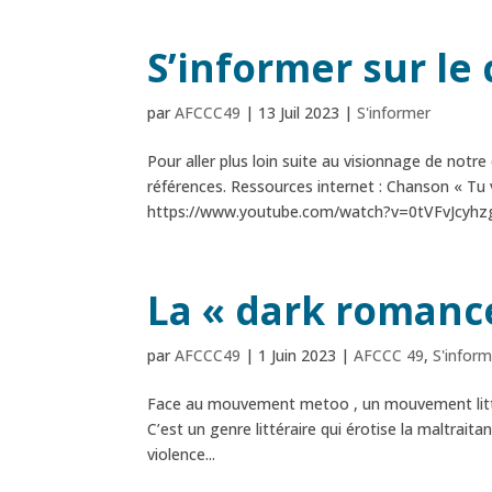
S’informer sur le
par
AFCCC49
|
13 Juil 2023
|
S'informer
Pour aller plus loin suite au visionnage de notr
références. Ressources internet : Chanson « Tu
https://www.youtube.com/watch?v=0tVFvJcyhzg 
La « dark romanc
par
AFCCC49
|
1 Juin 2023
|
AFCCC 49
,
S'infor
Face au mouvement metoo , un mouvement littéra
C’est un genre littéraire qui érotise la maltrait
violence...