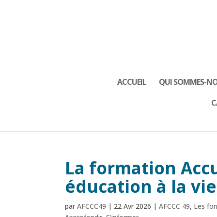
ACCUEIL
QUI SOMMES-NO
C
La formation Accu
éducation à la vie
par
AFCCC49
|
22 Avr 2026
|
AFCCC 49
,
Les for