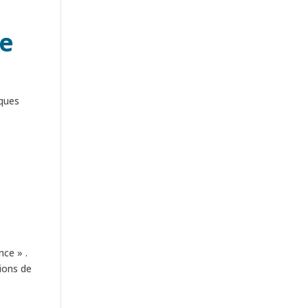
le
lques
ce » .
tions de