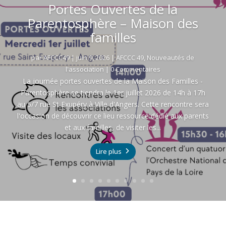
Portes Ouvertes de la
Parentosphère – Maison des
familles
par
AFCCC49
|
juin 9, 2026
|
AFCCC 49
,
Nouveautés de
l'association
| 0 Commentaires
La journée portes ouvertes de la Maison des Familles -
Parentosphère se tiendra le 1er juillet 2026 de 14h à 17h
au 5/7 rue St Exupéry à Ville d'Angers. Cette rencontre sera
l'occasion de découvrir ce lieu ressource dédié aux parents
et aux familles, de visiter les...
Lire plus