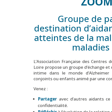
ZOOM
Groupe de pa
destination d’aida
atteintes de la ma
maladies 
L’Association Française des Centres 
Loire propose un g
roupe d’échange et d
intime dans le monde d’Alzheimer 
conjoints ou enfants animé par une cons
Venez :
Partager
avec d’autres aidants ce 
confidentialité.
Réfléchir
à l’évolution de la relatio