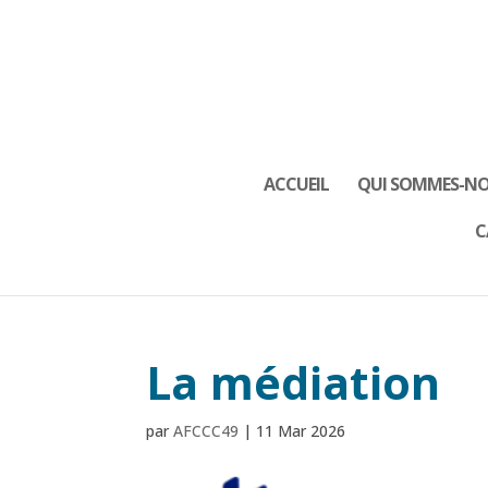
ACCUEIL
QUI SOMMES-NO
C
La médiation
par
AFCCC49
|
11 Mar 2026