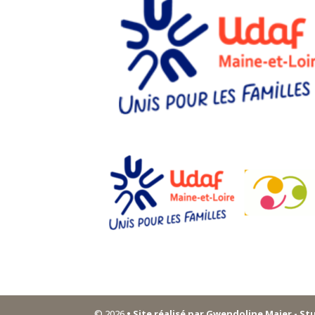
© 2026
• Site réalisé par Gwendoline Maier - St