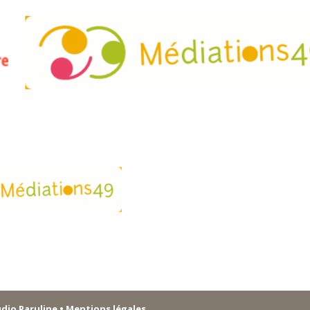
udio Paruline
• Mentions légales